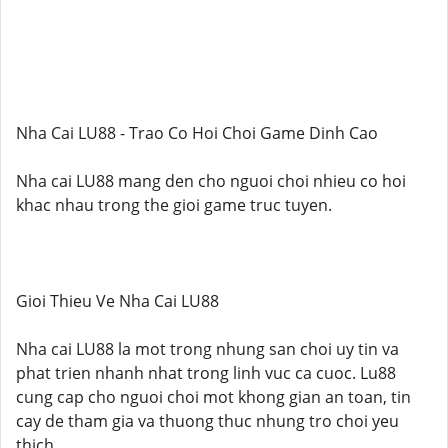
Nha Cai LU88 - Trao Co Hoi Choi Game Dinh Cao
Nha cai LU88 mang den cho nguoi choi nhieu co hoi
khac nhau trong the gioi game truc tuyen.
Gioi Thieu Ve Nha Cai LU88
Nha cai LU88 la mot trong nhung san choi uy tin va
phat trien nhanh nhat trong linh vuc ca cuoc. Lu88
cung cap cho nguoi choi mot khong gian an toan, tin
cay de tham gia va thuong thuc nhung tro choi yeu
thich.