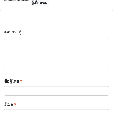
ผู้เยี่ยมชม
ตอบกระทู้
ชื่อผู้โพส
*
อีเมล
*