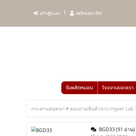
เข้าสู่ระบบ
สมัครสมาชิก
รับผลิตหมอน
โรงงานของเรา
กระดานสนทนา
>
สอบถามสินค้าจาก Hyper Lab 
BGD33
(91 อ่าน)