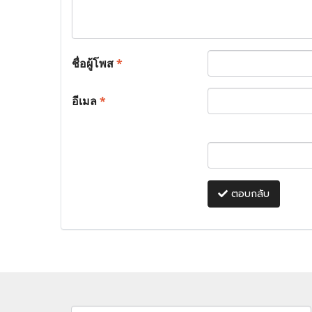
ชื่อผู้โพส
*
อีเมล
*
ตอบกลับ