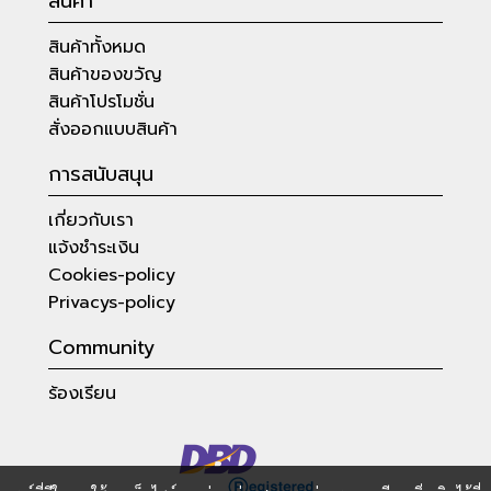
สินค้า
สินค้าทั้งหมด
สินค้าของขวัญ
สินค้าโปรโมชั่น
สั่งออกแบบสินค้า
การสนับสนุน
เกี่ยวกับเรา
แจ้งชำระเงิน
Cookies-policy
Privacys-policy
Community
ร้องเรียน