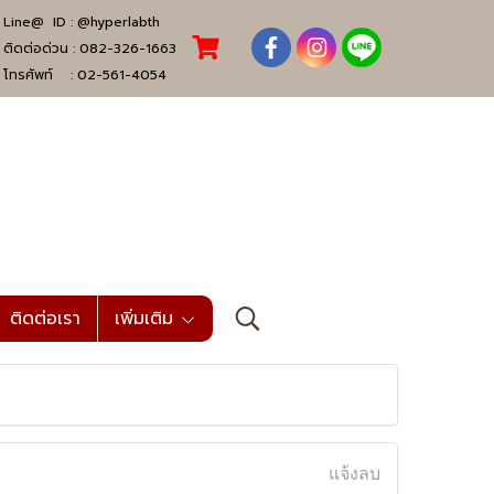
Line@ ID :
@hyperlabth
ติดต่อด่วน :
082-326-1663
โทรศัพท์ :
02-561-4054
ติดต่อเรา
เพิ่มเติม
แจ้งลบ