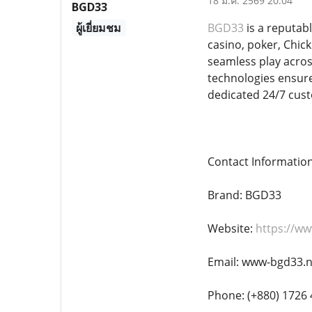
18 ม.ค. 2569 20:04
BGD33
ผู้เยี่ยมชม
BGD33
is a reputabl
casino, poker, Chick
seamless play acros
technologies ensure
dedicated 24/7 cus
Contact Informatio
Brand: BGD33
Website:
https://w
Email: www-bgd33.
Phone: (+880) 1726 