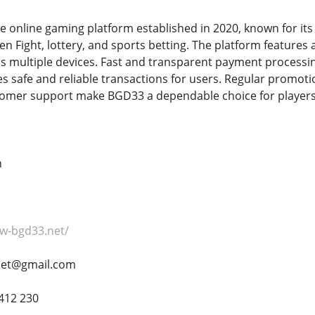
e online gaming platform established in 2020, known for its 
en Fight, lottery, and sports betting. The platform features
s multiple devices. Fast and transparent payment process
s safe and reliable transactions for users. Regular promo
tomer support make BGD33 a dependable choice for players
n
ww-bgd33.net/
net@gmail.com
412 230