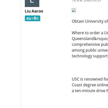
18 ม.ค. 2569 09:37
Liu Aaron
สมาชิก
Obtain University o
Where to order a Un
Queensland&rsquo;s 
comprehensive public
among public univers
technology support,
USC is renowned for
Coast degree onlin
a ten-minute drive 