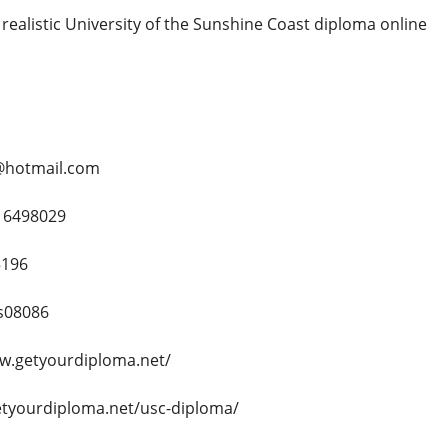
a realistic University of the Sunshine Coast diploma online
@hotmail.com
16498029
5196
s08086
ww.getyourdiploma.net/
getyourdiploma.net/usc-diploma/