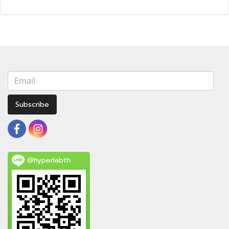
Subscribe
@hyperlabth