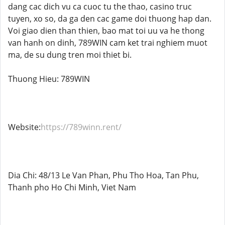
dang cac dich vu ca cuoc tu the thao, casino truc
tuyen, xo so, da ga den cac game doi thuong hap dan.
Voi giao dien than thien, bao mat toi uu va he thong
van hanh on dinh, 789WIN cam ket trai nghiem muot
ma, de su dung tren moi thiet bi.
Thuong Hieu: 789WIN
Website:
https://789winn.rent/
Dia Chi: 48/13 Le Van Phan, Phu Tho Hoa, Tan Phu,
Thanh pho Ho Chi Minh, Viet Nam