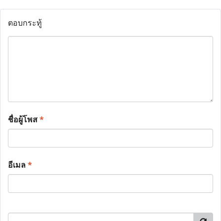
ตอบกระทู้
ชื่อผู้โพส
*
อีเมล
*