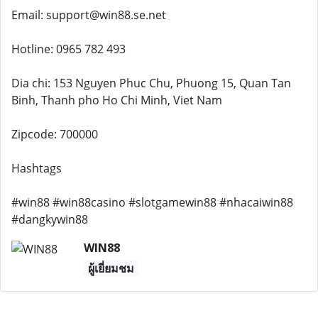
Email: support@win88.se.net
Hotline: 0965 782 493
Dia chi: 153 Nguyen Phuc Chu, Phuong 15, Quan Tan
Binh, Thanh pho Ho Chi Minh, Viet Nam
Zipcode: 700000
Hashtags
#win88 #win88casino #slotgamewin88 #nhacaiwin88
#dangkywin88
WIN88
ผู้เยี่ยมชม