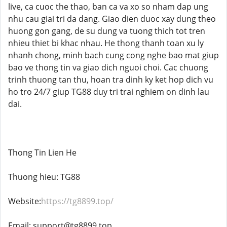
live, ca cuoc the thao, ban ca va xo so nham dap ung
nhu cau giai tri da dang. Giao dien duoc xay dung theo
huong gon gang, de su dung va tuong thich tot tren
nhieu thiet bi khac nhau. He thong thanh toan xu ly
nhanh chong, minh bach cung cong nghe bao mat giup
bao ve thong tin va giao dich nguoi choi. Cac chuong
trinh thuong tan thu, hoan tra dinh ky ket hop dich vu
ho tro 24/7 giup TG88 duy tri trai nghiem on dinh lau
dai.
Thong Tin Lien He
Thuong hieu: TG88
Website:
https://tg8899.top/
Email: support@tg8899.top