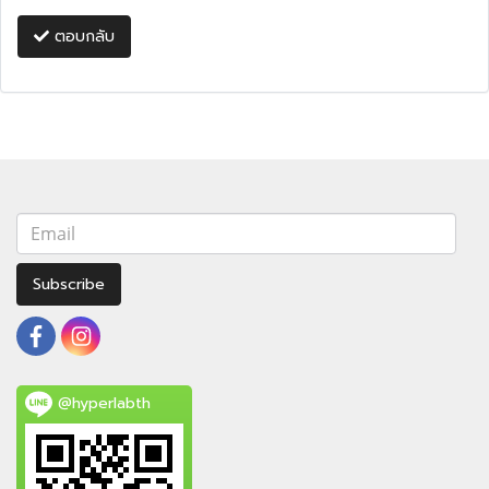
ตอบกลับ
Subscribe
@hyperlabth