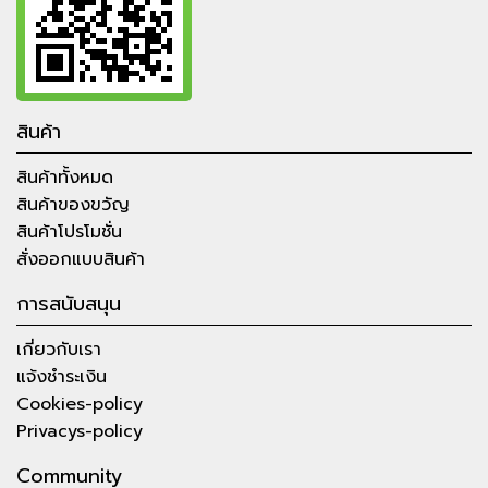
สินค้า
สินค้าทั้งหมด
สินค้าของขวัญ
สินค้าโปรโมชั่น
สั่งออกแบบสินค้า
การสนับสนุน
เกี่ยวกับเรา
แจ้งชำระเงิน
Cookies-policy
Privacys-policy
Community