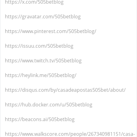
https://x.com/505betblog
https://gravatar.com/505betblog
https://www.pinterest.com/505betblog/
https://issuu.com/505betblog
https://www.twitch.tv/505betblog
https://heylink.me/505betblog/
https://disqus.com/by/casadeapostas505bet/about/
https://hub.docker.com/u/505betblog
https://beacons.ai/505betblog
https://www.walkscore.com/people/267340981151/casa-