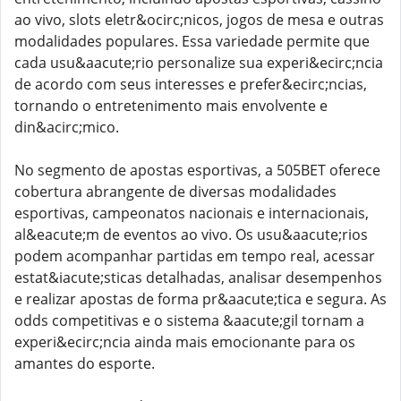
ao vivo, slots eletr&ocirc;nicos, jogos de mesa e outras
modalidades populares. Essa variedade permite que
cada usu&aacute;rio personalize sua experi&ecirc;ncia
de acordo com seus interesses e prefer&ecirc;ncias,
tornando o entretenimento mais envolvente e
din&acirc;mico.
No segmento de apostas esportivas, a 505BET oferece
cobertura abrangente de diversas modalidades
esportivas, campeonatos nacionais e internacionais,
al&eacute;m de eventos ao vivo. Os usu&aacute;rios
podem acompanhar partidas em tempo real, acessar
estat&iacute;sticas detalhadas, analisar desempenhos
e realizar apostas de forma pr&aacute;tica e segura. As
odds competitivas e o sistema &aacute;gil tornam a
experi&ecirc;ncia ainda mais emocionante para os
amantes do esporte.