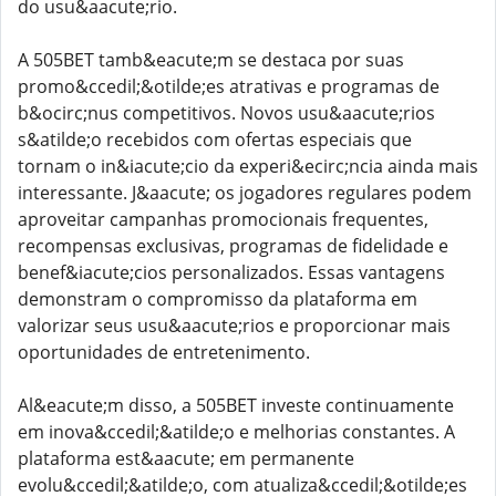
do usu&aacute;rio.
A 505BET tamb&eacute;m se destaca por suas
promo&ccedil;&otilde;es atrativas e programas de
b&ocirc;nus competitivos. Novos usu&aacute;rios
s&atilde;o recebidos com ofertas especiais que
tornam o in&iacute;cio da experi&ecirc;ncia ainda mais
interessante. J&aacute; os jogadores regulares podem
aproveitar campanhas promocionais frequentes,
recompensas exclusivas, programas de fidelidade e
benef&iacute;cios personalizados. Essas vantagens
demonstram o compromisso da plataforma em
valorizar seus usu&aacute;rios e proporcionar mais
oportunidades de entretenimento.
Al&eacute;m disso, a 505BET investe continuamente
em inova&ccedil;&atilde;o e melhorias constantes. A
plataforma est&aacute; em permanente
evolu&ccedil;&atilde;o, com atualiza&ccedil;&otilde;es