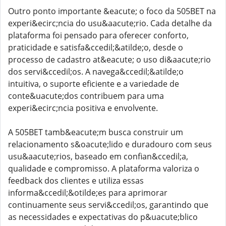
Outro ponto importante &eacute; o foco da 505BET na
experi&ecirc;ncia do usu&aacute;rio. Cada detalhe da
plataforma foi pensado para oferecer conforto,
praticidade e satisfa&ccedil;&atilde;o, desde o
processo de cadastro at&eacute; o uso di&aacute;rio
dos servi&ccedil;os. A navega&ccedil;&atilde;o
intuitiva, o suporte eficiente e a variedade de
conte&uacute;dos contribuem para uma
experi&ecirc;ncia positiva e envolvente.
A 505BET tamb&eacute;m busca construir um
relacionamento s&oacute;lido e duradouro com seus
usu&aacute;rios, baseado em confian&ccedil;a,
qualidade e compromisso. A plataforma valoriza o
feedback dos clientes e utiliza essas
informa&ccedil;&otilde;es para aprimorar
continuamente seus servi&ccedil;os, garantindo que
as necessidades e expectativas do p&uacute;blico