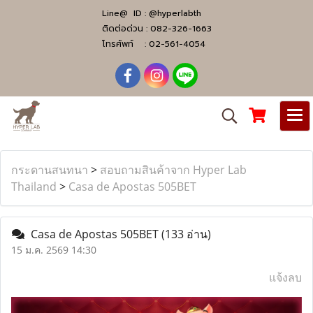
Line@ ID :
@hyperlabth
ติดต่อด่วน :
082-326-1663
โทรศัพท์ :
02-561-4054
กระดานสนทนา
>
สอบถามสินค้าจาก Hyper Lab
Thailand
>
Casa de Apostas 505BET
Casa de Apostas 505BET
(133 อ่าน)
15 ม.ค. 2569 14:30
แจ้งลบ