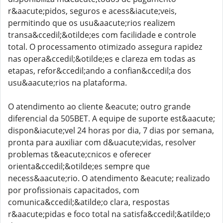
r&aacute;pidos, seguros e acess&iacute;veis,
permitindo que os usu&aacute;rios realizem
transa&ccedil;&otilde;es com facilidade e controle
total. O processamento otimizado assegura rapidez
nas opera&ccedil;&otilde;es e clareza em todas as
etapas, refor&ccedil;ando a confian&ccedil;a dos
usu&aacute;rios na plataforma.
O atendimento ao cliente &eacute; outro grande
diferencial da 505BET. A equipe de suporte est&aacute;
dispon&iacute;vel 24 horas por dia, 7 dias por semana,
pronta para auxiliar com d&uacute;vidas, resolver
problemas t&eacute;cnicos e oferecer
orienta&ccedil;&otilde;es sempre que
necess&aacute;rio. O atendimento &eacute; realizado
por profissionais capacitados, com
comunica&ccedil;&atilde;o clara, respostas
r&aacute;pidas e foco total na satisfa&ccedil;&atilde;o