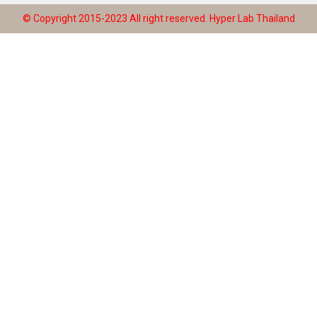
© Copyright 2015-2023 All right reserved.
Hyper Lab Thailand