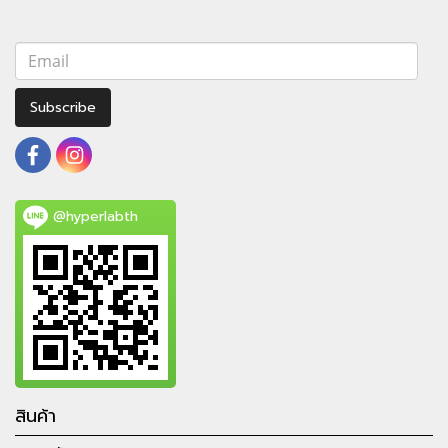
Subscribe
@hyperlabth
สินค้า