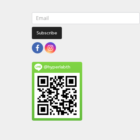
Subscribe
@hyperlabth