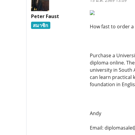
15 ม.ค. 2569 13:09
Peter Faust
สมาชิก
How fast to order a 
Purchase a Universi
diploma online. The 
university in South 
can learn practical
foundation in Engli
Andy
Email: diplomasale