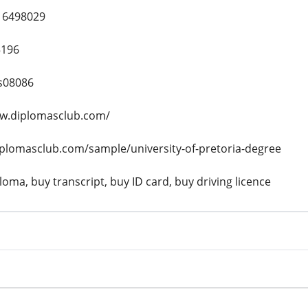
16498029
5196
s08086
ww.diplomasclub.com/
iplomasclub.com/sample/university-of-pretoria-degree
oma, buy transcript, buy ID card, buy driving licence