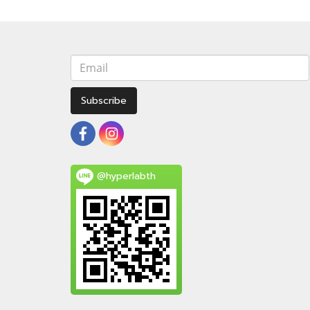
Subscribe
@hyperlabth