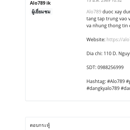
15 ม.ค. 2569 10:52
Alo789 ik
ผู้เยี่ยมชม
Alo789
duoc xay dung
tang tap trung vao 
va nhung thong tin 
Website:
https://al
Dia chi: 110 D. Ng
SDT: 0988256999
Hashtag: #Alo789 #
#dangkyalo789 #da
ตอบกระทู้