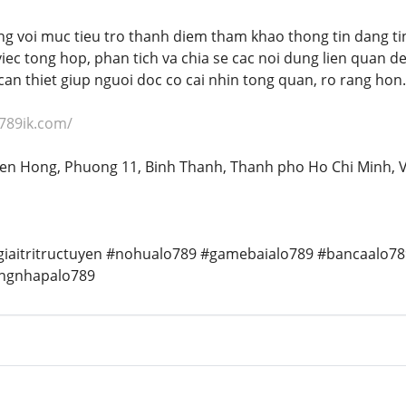
 voi muc tieu tro thanh diem tham khao thong tin dang tin c
viec tong hop, phan tich va chia se cac noi dung lien quan 
can thiet giup nguoi doc co cai nhin tong quan, ro rang hon.
o789ik.com/
uyen Hong, Phuong 11, Binh Thanh, Thanh pho Ho Chi Minh, 
giaitritructuyen #nohualo789 #gamebaialo789 #bancaalo7
ngnhapalo789