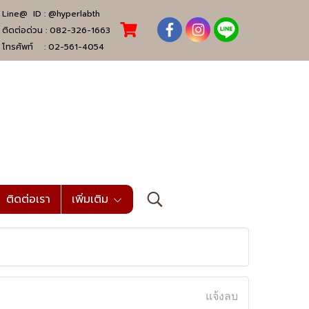
Line@ ID :
@hyperlabth
ติดต่อด่วน :
082-326-1663
โทรศัพท์ :
02-561-4054
ติดต่อเรา
เพิ่มเติม
แจ้งลบ