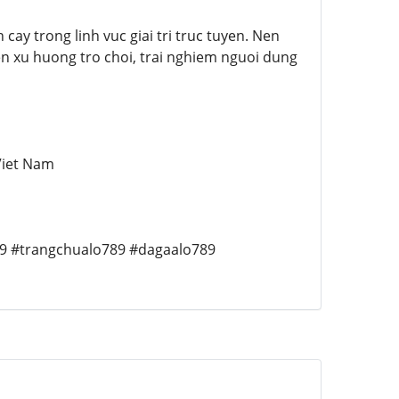
ay trong linh vuc giai tri truc tuyen. Nen
den xu huong tro choi, trai nghiem nguoi dung
Viet Nam
89 #trangchualo789 #dagaalo789