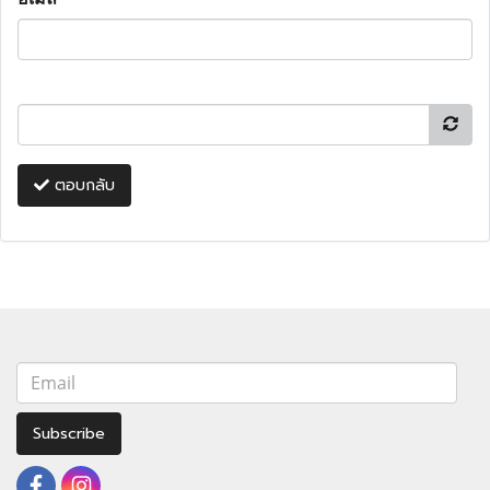
ตอบกลับ
Subscribe