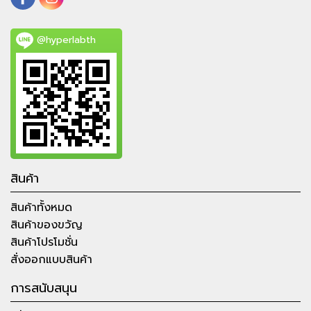
@hyperlabth
สินค้า
สินค้าทั้งหมด
สินค้าของขวัญ
สินค้าโปรโมชั่น
สั่งออกแบบสินค้า
การสนับสนุน