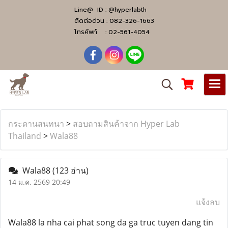
Line@ ID :
@hyperlabth
ติดต่อด่วน :
082-326-1663
โทรศัพท์ :
02-561-4054
กระดานสนทนา
>
สอบถามสินค้าจาก Hyper Lab
Thailand
>
Wala88
Wala88
(123 อ่าน)
14 ม.ค. 2569 20:49
แจ้งลบ
Wala88 la nha cai phat song da ga truc tuyen dang tin