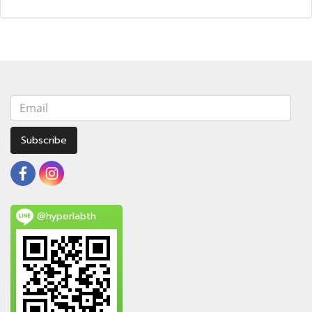
Subscribe
@hyperlabth