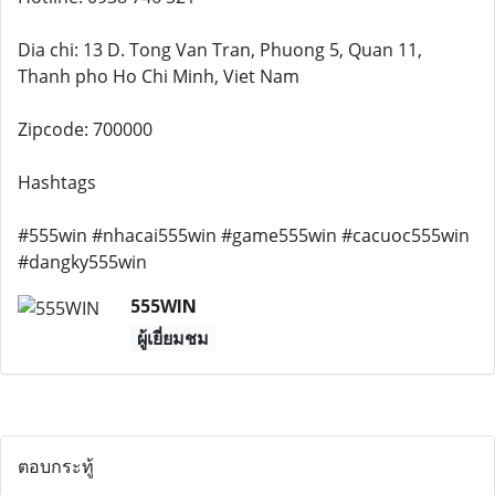
Dia chi: 13 D. Tong Van Tran, Phuong 5, Quan 11,
Thanh pho Ho Chi Minh, Viet Nam
Zipcode: 700000
Hashtags
#555win #nhacai555win #game555win #cacuoc555win
#dangky555win
555WIN
ผู้เยี่ยมชม
ตอบกระทู้