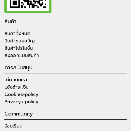
สินค้า
สินค้าทั้งหมด
สินค้าของขวัญ
สินค้าโปรโมชั่น
สั่งออกแบบสินค้า
การสนับสนุน
เกี่ยวกับเรา
แจ้งชำระเงิน
Cookies-policy
Privacys-policy
Community
ร้องเรียน