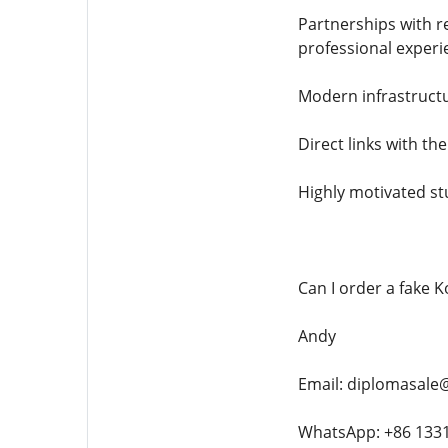
Partnerships with r
professional experi
Modern infrastruct
Direct links with t
Highly motivated s
Can I order a fake K
Andy
Email: diplomasale
WhatsApp: +86 133