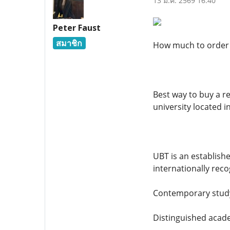
13 ม.ค. 2569 16:40
Peter Faust
สมาชิก
How much to order 
Best way to buy a re
university located i
UBT is an establish
internationally reco
Contemporary study
Distinguished acade