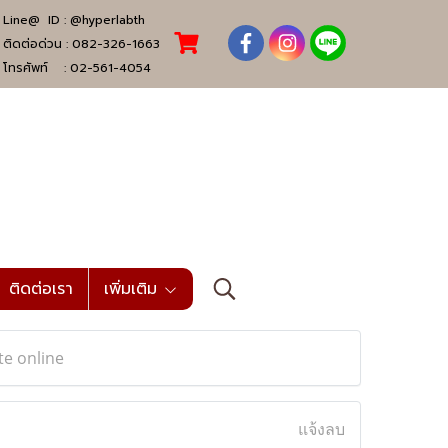
Line@ ID :
@hyperlabth
ติดต่อด่วน :
082-326-1663
โทรศัพท์ :
02-561-4054
ติดต่อเรา
เพิ่มเติม
te online
แจ้งลบ