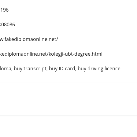
5196
s08086
w.fakediplomaonline.net/
akediplomaonline.net/kolegji-ubt-degree.html
oma, buy transcript, buy ID card, buy driving licence