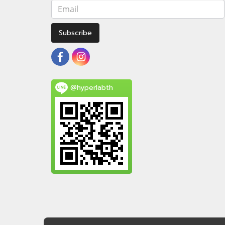
Subscribe
@hyperlabth