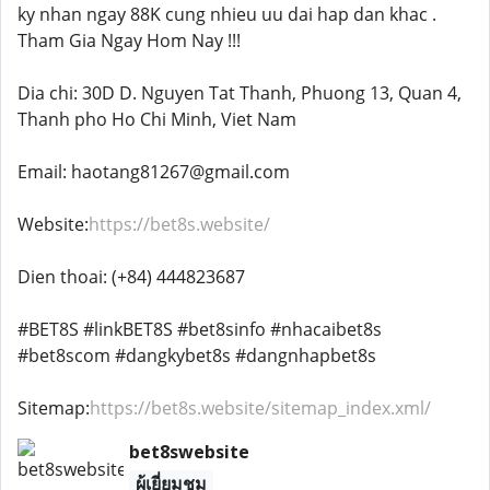
ky nhan ngay 88K cung nhieu uu dai hap dan khac .
Tham Gia Ngay Hom Nay !!!
Dia chi: 30D D. Nguyen Tat Thanh, Phuong 13, Quan 4,
Thanh pho Ho Chi Minh, Viet Nam
Email: haotang81267@gmail.com
Website:
https://bet8s.website/
Dien thoai: (+84) 444823687
#BET8S #linkBET8S #bet8sinfo #nhacaibet8s
#bet8scom #dangkybet8s #dangnhapbet8s
Sitemap:
https://bet8s.website/sitemap_index.xml/
bet8swebsite
ผู้เยี่ยมชม