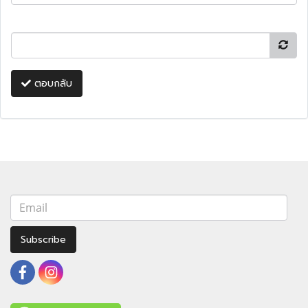
ตอบกลับ
Subscribe