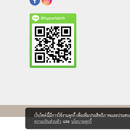
@hyperlabth
เว็บไซต์นี้มีการใช้งานคุกกี้ เพื่อเพิ่มประสิทธิภาพและประส
ความเป็นส่วนตัว
และ
นโยบายคุกกี้