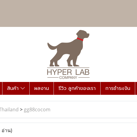
สินค้า
ผลงาน
รีวิว ลูกค้าของเรา
การชำระเงิน
Thailand
>
gg88cocom
 อ่าน)