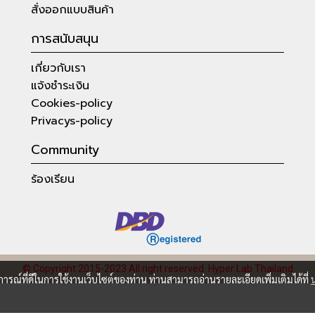
สั่งออกแบบสินค้า
การสนับสนุน
เกี่ยวกับเรา
แจ้งชำระเงิน
Cookies-policy
Privacys-policy
Community
ร้องเรียน
© Copyright 2015-2023 All right reserved.
Hyper Lab Thailand
บการณ์ที่ดีในการใช้งานเว็บไซต์ของท่าน ท่านสามารถอ่านรายละเอียดเพิ่มเติมได้ที่