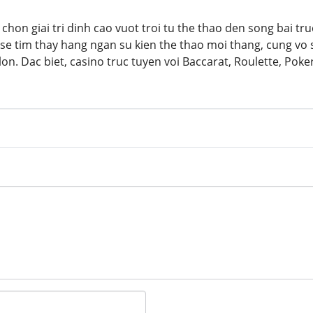
hon giai tri dinh cao vuot troi tu the thao den song bai tru
 se tim thay hang ngan su kien the thao moi thang, cung vo
lon. Dac biet, casino truc tuyen voi Baccarat, Roulette, Pok