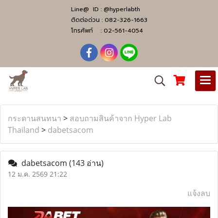
Line@ ID :
@hyperlabth
ติดต่อด่วน :
082-326-1663
โทรศัพท์ :
02-561-4054
กระดานสนทนา
>
สอบถามสินค้าจาก Hyper Lab
Thailand
>
dabetsacom
dabetsacom
(143 อ่าน)
12 ม.ค. 2569 21:22
แจ้งลบ