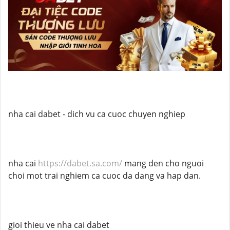
nha cai dabet - dich vu ca cuoc chuyen nghiep
nha cai
https://dabet.sa.com/
mang den cho nguoi
choi mot trai nghiem ca cuoc da dang va hap dan.
gioi thieu ve nha cai dabet