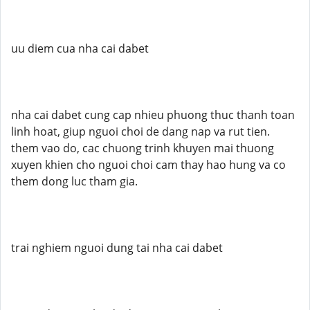
uu diem cua nha cai dabet
nha cai dabet cung cap nhieu phuong thuc thanh toan
linh hoat, giup nguoi choi de dang nap va rut tien.
them vao do, cac chuong trinh khuyen mai thuong
xuyen khien cho nguoi choi cam thay hao hung va co
them dong luc tham gia.
trai nghiem nguoi dung tai nha cai dabet