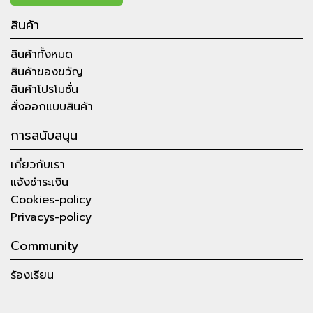
สินค้า
สินค้าทั้งหมด
สินค้าของขวัญ
สินค้าโปรโมชั่น
สั่งออกแบบสินค้า
การสนับสนุน
เกี่ยวกับเรา
แจ้งชำระเงิน
Cookies-policy
Privacys-policy
Community
ร้องเรียน