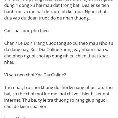
dung 4 dong xu hai mau dat trong bat. Dealer se tien
hanh xoc va mo bat de xac dinh ket qua. Nguoi choi
dua vao du doan truoc do de nhan thuong.
Cac cua cuoc pho bien
Chan / Le Do / Trang Cuoc tong so xu theo mau Nho su
da dang nay, Xoc Dia Online khong gay nham chan va
cho phep nguoi choi ap dung nhieu chien thuat khac
nhau.
Vi sao nen choi Xoc Dia Online?
Thu nhat, tro choi khong doi hoi ky nang phuc tap. Thu
hai, co the choi moi luc moi noi chi voi thiet bi ket noi
internet. Thu ba, ty le tra thuong ro rang giup nguoi
choi de kiem soat von.