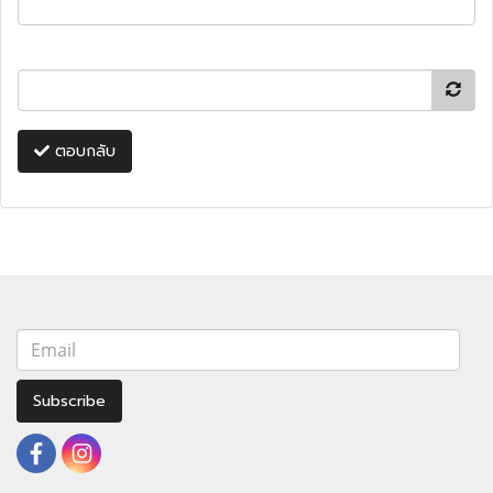
ตอบกลับ
Subscribe