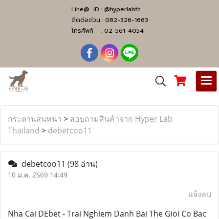
Line@ ID :
@hyperlabth
ติดต่อด่วน :
082-326-1663
โทรศัพท์ :
02-561-4054
กระดานสนทนา
>
สอบถามสินค้าจาก Hyper Lab
Thailand
>
debetcoo11
debetcoo11
(98 อ่าน)
10 ม.ค. 2569 14:49
แจ้งลบ
Nha Cai DEbet - Trai Nghiem Danh Bai The Gioi Co Bac