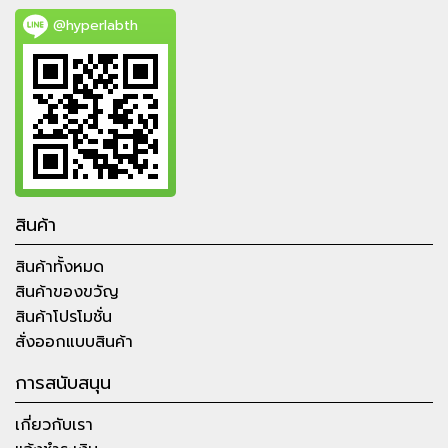
@hyperlabth
สินค้า
สินค้าทั้งหมด
สินค้าของขวัญ
สินค้าโปรโมชั่น
สั่งออกแบบสินค้า
การสนับสนุน
เกี่ยวกับเรา