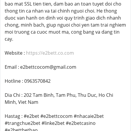
bao mat SSL tien tien, dam bao an toan tuyet doi cho
thong tin ca nhan va tai chinh nguoi choi. He thong
duoc van hanh on dinh voi quy trinh giao dich nhanh
chong, minh bach, giup nguoi choi yen tam trai nghiem
moi truong ca cuoc muot ma, cong bang va dang tin
cay.
Website :
https://e2bett.co.com
Email : e2bettcocom@gmail.com
Hotline : 0963570842
Dia Chi : 202 Tam Binh, Tam Phu, Thu Duc, Ho Chi
Minh, Viet Nam
Hastag : #e2bet #e2bettcocom #nhacaie2bet
#trangchue2bet #linke2bet #e2betcasino
#e2betthethao