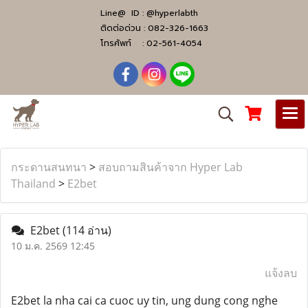
Line@ ID :
@hyperlabth
ติดต่อด่วน :
082-326-1663
โทรศัพท์ :
02-561-4054
กระดานสนทนา
>
สอบถามสินค้าจาก Hyper Lab
Thailand
>
E2bet
E2bet
(114 อ่าน)
10 ม.ค. 2569 12:45
แจ้งลบ
E2bet la nha cai ca cuoc uy tin, ung dung cong nghe