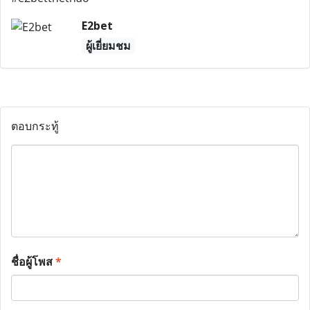
E2bet
ผู้เยี่ยมชม
ตอบกระทู้
ชื่อผู้โพส
*