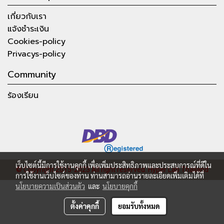
เกี่ยวกับเรา
แจ้งชำระเงิน
Cookies-policy
Privacys-policy
Community
ร้องเรียน
เว็บไซต์นี้มีการใช้งานคุกกี้ เพื่อเพิ่มประสิทธิภาพและประสบการณ์ที่ดีใน
© Copyright 2015-2023 All right reserved.
Hyper Lab Thailand
การใช้งานเว็บไซต์ของท่าน ท่านสามารถอ่านรายละเอียดเพิ่มเติมได้ที่
นโยบายความเป็นส่วนตัว
และ
นโยบายคุกกี้
ตั้งค่าคุกกี้
ยอมรับทั้งหมด