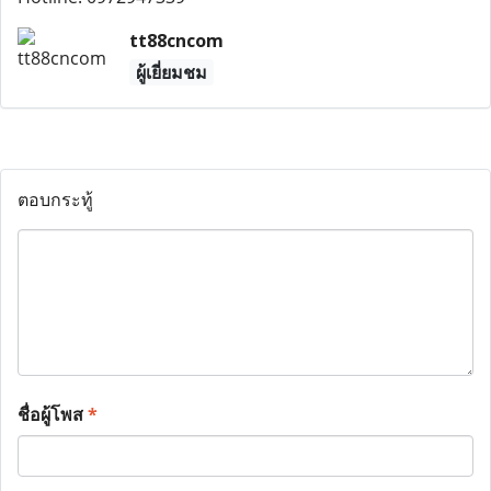
tt88cncom
ผู้เยี่ยมชม
ตอบกระทู้
ชื่อผู้โพส
*