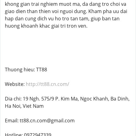
khong gian trai nghiem muot ma, da dang tro choi va
giao dien than thien voi nguoi dung. Kham pha uu dai
hap dan cung dich vu ho tro tan tam, giup ban tan
huong khoanh khac giai tri tron ven.
Thuong hieu: TT88
Website:
http://tt88.cn.com/
Dia chi: 19 Ngh. 575/9 P. Kim Ma, Ngoc Khanh, Ba Dinh,
Ha Noi, Viet Nam
Email: tt88.cn.com@gmail.com
Hotline: 0972947339