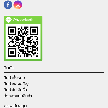
@hyperlabth
สินค้า
สินค้าทั้งหมด
สินค้าของขวัญ
สินค้าโปรโมชั่น
สั่งออกแบบสินค้า
การสนับสนุน