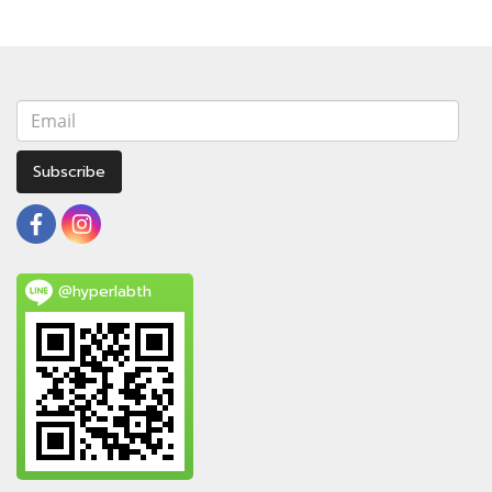
Subscribe
@hyperlabth