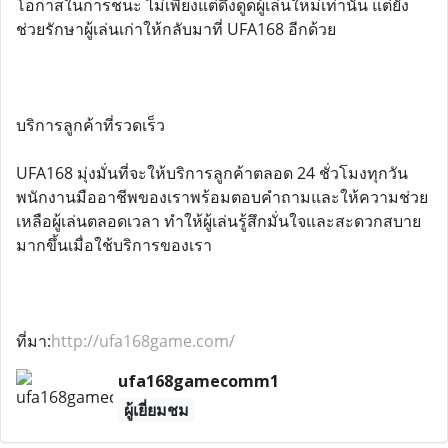
โอกาสในการชนะ ไม่เพียงแต่ดึงดูดผู้เล่นใหม่เท่านั้น แต่ยัง
ช่วยรักษาผู้เล่นเก่าให้กลับมาที่ UFA168 อีกด้วย
บริการลูกค้าที่รวดเร็ว
UFA168 มุ่งมั่นที่จะให้บริการลูกค้าตลอด 24 ชั่วโมงทุกวัน
พนักงานมืออาชีพของเราพร้อมตอบคำถามและให้ความช่วย
เหลือผู้เล่นตลอดเวลา ทำให้ผู้เล่นรู้สึกมั่นใจและสะดวกสบาย
มากขึ้นเมื่อใช้บริการของเรา
ที่มา:
http://ufa168game.com/
ufa168gamecomm1
ผู้เยี่ยมชม