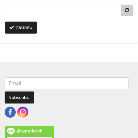
ตอบกลับ
Subscribe
@hyperlabth