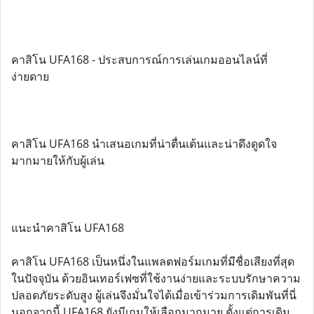
คาสิโน UFA168 - ประสบการณ์การเล่นเกมออนไลน์ที่
ง่ายดาย
คาสิโน UFA168 นำเสนอเกมที่น่าตื่นเต้นและน่าดึงดูดใจ
มากมายให้กับผู้เล่น
แนะนำคาสิโน UFA168
คาสิโน UFA168 เป็นหนึ่งในแพลตฟอร์มเกมที่มีชื่อเสียงที่สุด
ในปัจจุบัน ด้วยอินเทอร์เฟซที่ใช้งานง่ายและระบบรักษาความ
ปลอดภัยระดับสูง ผู้เล่นจึงมั่นใจได้เมื่อเข้าร่วมการเดิมพันที่นี่
นอกจากนี้ UFA168 ยังมีเกมให้เลือกมากมาย ตั้งแต่การเดิม