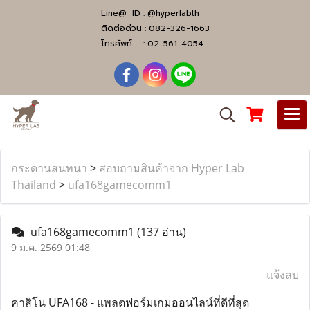
Line@ ID :
@hyperlabth
ติดต่อด่วน :
082-326-1663
โทรศัพท์ :
02-561-4054
กระดานสนทนา
>
สอบถามสินค้าจาก Hyper Lab
Thailand
>
ufa168gamecomm1
ufa168gamecomm1
(137 อ่าน)
9 ม.ค. 2569 01:48
แจ้งลบ
คาสิโน UFA168 - แพลตฟอร์มเกมออนไลน์ที่ดีที่สุด