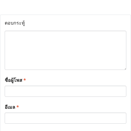
ตอบกระทู้
ชื่อผู้โพส
*
อีเมล
*