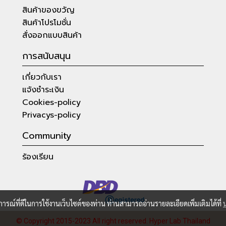
สินค้าของขวัญ
สินค้าโปรโมชั่น
สั่งออกแบบสินค้า
การสนับสนุน
เกี่ยวกับเรา
แจ้งชำระเงิน
Cookies-policy
Privacys-policy
Community
ร้องเรียน
บการณ์ที่ดีในการใช้งานเว็บไซต์ของท่าน ท่านสามารถอ่านรายละเอียดเพิ่มเติมได้ที่
© Copyright 2015-2023 All right reserved.
Hyper Lab Thailand