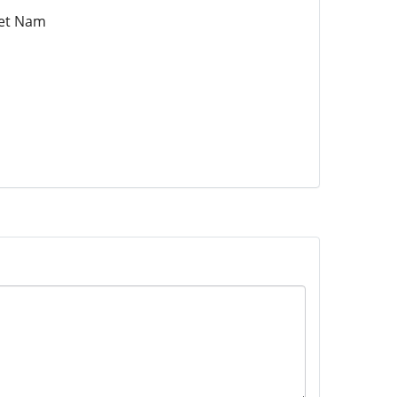
iet Nam