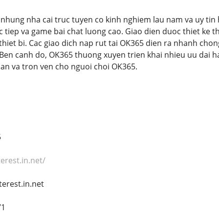
nhung nha cai truc tuyen co kinh nghiem lau nam va uy tin 
c tiep va game bai chat luong cao. Giao dien duoc thiet ke t
thiet bi. Cac giao dich nap rut tai OK365 dien ra nhanh cho
 Ben canh do, OK365 thuong xuyen trien khai nhieu uu dai 
toan va tron ven cho nguoi choi OK365.
5
terest.in.net/
erest.in.net
71