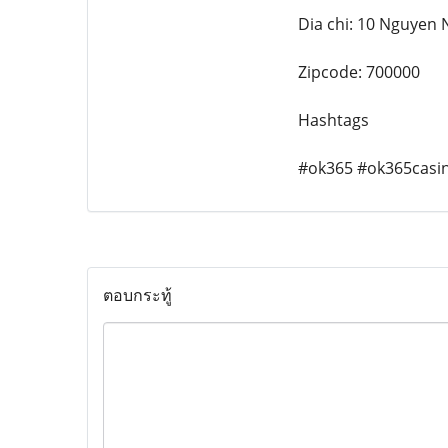
Dia chi: 10 Nguyen
Zipcode: 700000
Hashtags
#ok365 #ok365casi
ตอบกระทู้