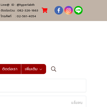
Line@ ID :
@hyperlabth
ติดต่อด่วน :
082-326-1663
โทรศัพท์ :
02-561-4054
ติดต่อเรา
เพิ่มเติม
แจ้งลบ