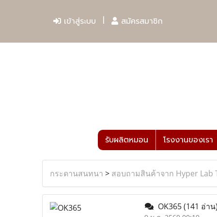
เข้าสู่ระบบ
สมัครสมาชิก
รับผลิตหมอน
โรงงานของเรา
กระดานสนทนา
>
สอบถามสินค้าจาก Hyper Lab 
OK365
(141 อ่าน