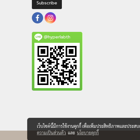
Subscribe
@hyperlabth
เว็บไซต์นี้มีการใช้งานคุกกี้ เพื่อเพิ่มประสิทธิภาพและประส
ความเป็นส่วนตัว
และ
นโยบายคุกกี้