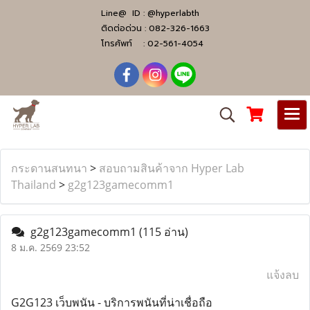
Line@ ID :
@hyperlabth
ติดต่อด่วน :
082-326-1663
โทรศัพท์ :
02-561-4054
กระดานสนทนา
>
สอบถามสินค้าจาก Hyper Lab
Thailand
>
g2g123gamecomm1
g2g123gamecomm1
(115 อ่าน)
8 ม.ค. 2569 23:52
แจ้งลบ
G2G123 เว็บพนัน - บริการพนันที่น่าเชื่อถือ