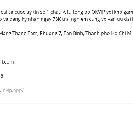
cai ca cuoc uy tin so 1 chau A tu tong bo OKVIP voi kho game
pp va dang ky nhan ngay 78K trai nghiem cung vo van uu dai
h Mang Thang Tam, Phuong 7, Tan Binh, Thanh pho Ho Chi Mi
N
il.com
88
winvip.app/