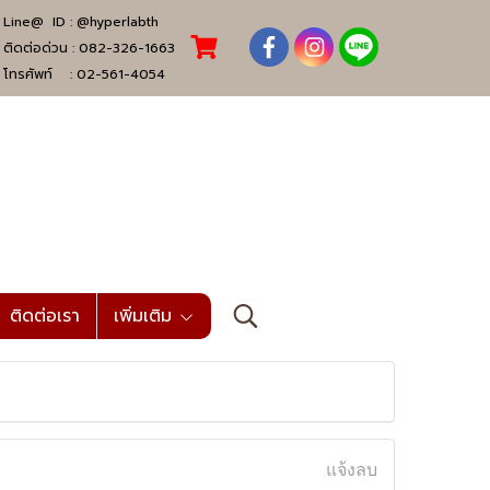
Line@ ID :
@hyperlabth
ติดต่อด่วน :
082-326-1663
โทรศัพท์ :
02-561-4054
ติดต่อเรา
เพิ่มเติม
แจ้งลบ