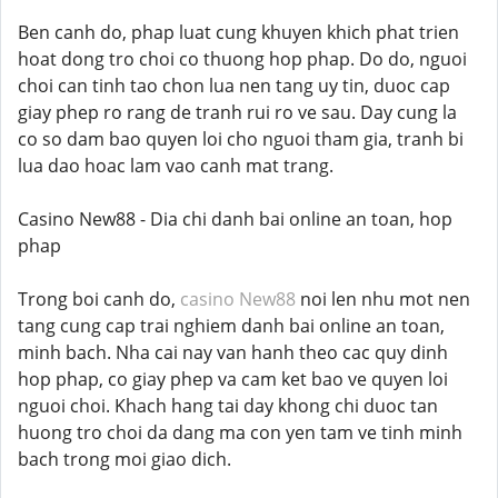
Ben canh do, phap luat cung khuyen khich phat trien
hoat dong tro choi co thuong hop phap. Do do, nguoi
choi can tinh tao chon lua nen tang uy tin, duoc cap
giay phep ro rang de tranh rui ro ve sau. Day cung la
co so dam bao quyen loi cho nguoi tham gia, tranh bi
lua dao hoac lam vao canh mat trang.
Casino New88 - Dia chi danh bai online an toan, hop
phap
Trong boi canh do,
casino New88
noi len nhu mot nen
tang cung cap trai nghiem danh bai online an toan,
minh bach. Nha cai nay van hanh theo cac quy dinh
hop phap, co giay phep va cam ket bao ve quyen loi
nguoi choi. Khach hang tai day khong chi duoc tan
huong tro choi da dang ma con yen tam ve tinh minh
bach trong moi giao dich.