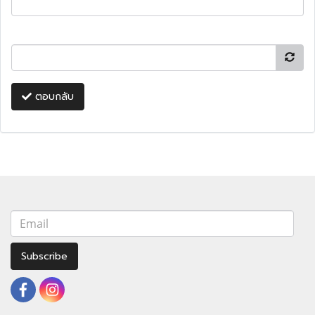
ตอบกลับ
Subscribe