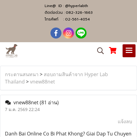
Line@ ID :
@hyperlabth
ติดต่อด่วน :
082-326-1663
โทรศัพท์ :
02-561-4054
กระดานสนทนา
>
สอบถามสินค้าจาก Hyper Lab
Thailand
>
vnew88net
vnew88net
(81 อ่าน)
7 ม.ค. 2569 22:24
แจ้งลบ
Danh Bai Online Co Bi Phat Khong? Giai Dap Tu Chuyen