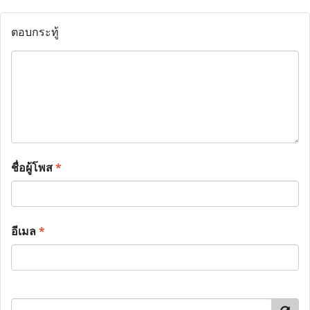
ตอบกระทู้
ชื่อผู้โพส
*
อีเมล
*