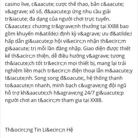
casino live, c&aacute; cược thể thao, bắn c&aacute;
v&agrave; xổ số, đ&aacute;p ứng nhu cầu giải
tr&iacute; đa dạng của người chơi trực tuyến.
C&aacute;c chương tr&igrave;nh thưởng tại XX88 bao
gồm khuyến m&atilde;i định kỳ v&agrave; ưu đ&atilde;i
hấp dẫn gi&uacute;p hội vi&ecirc;n nhận th&ecirc;m
gi&aacute; trị mỗi lần đăng nhập. Giao diện được thiết
kế th&acirc;n thiện, dễ điều hướng v&agrave; tương
th&iacute;ch tốt tr&ecirc;n mọi thiết bị, mang lại trải
nghiệm liền mạch tr&ecirc;n điện thoại lẫn m&aacute;y
t&iacute;nh. Song song đ&oacute;, hệ thống thanh
to&aacute;n nhanh, minh bạch c&ugrave;ng đội ngũ
hỗ trợ kh&aacute;ch h&agrave;ng 24/7 gi&uacute;p
người chơi an t&acirc;m tham gia tại XX88.
Th&ocirc;ng Tin Li&ecirc;n Hệ