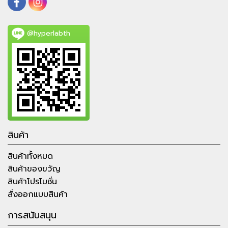
@hyperlabth
สินค้า
สินค้าทั้งหมด
สินค้าของขวัญ
สินค้าโปรโมชั่น
สั่งออกแบบสินค้า
การสนับสนุน