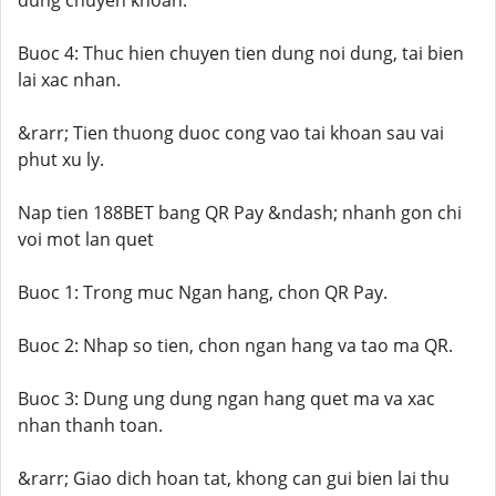
dung chuyen khoan.
Buoc 4: Thuc hien chuyen tien dung noi dung, tai bien
lai xac nhan.
&rarr; Tien thuong duoc cong vao tai khoan sau vai
phut xu ly.
Nap tien 188BET bang QR Pay &ndash; nhanh gon chi
voi mot lan quet
Buoc 1: Trong muc Ngan hang, chon QR Pay.
Buoc 2: Nhap so tien, chon ngan hang va tao ma QR.
Buoc 3: Dung ung dung ngan hang quet ma va xac
nhan thanh toan.
&rarr; Giao dich hoan tat, khong can gui bien lai thu