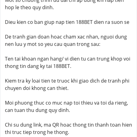
Mot so chuong trinh uu dai chi ap dung khi nap tien
hop le theo quy dinh.
Dieu kien co ban giup nap tien 188BET dien ra suon se
De tranh gian doan hoac cham xac nhan, nguoi dung
nen luu y mot so yeu cau quan trong sau:
Ten tai khoan ngan hang/ vi dien tu can trung khop voi
thong tin dang ky tai 188BET.
Kiem tra ky loai tien te truoc khi giao dich de tranh phi
chuyen doi khong can thiet.
Moi phuong thuc co muc nap toi thieu va toi da rieng,
can tuan thu dung quy dinh.
Chi su dung link, ma QR hoac thong tin thanh toan hien
thi truc tiep trong he thong.