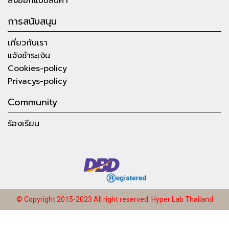
สั่งออกแบบสินค้า
การสนับสนุน
เกี่ยวกับเรา
แจ้งชำระเงิน
Cookies-policy
Privacys-policy
Community
ร้องเรียน
© Copyright 2015-2023 All right reserved.
Hyper Lab Thailand