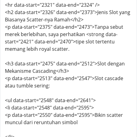
<hr data-start="2321" data-end="2324" />
<h2 data-start="2326" data-end="2373">Jenis Slot yang
Biasanya Scatter-nya Ramah</h2>
<p data-start="2375" data-end="2473">Tanpa sebut
merek berlebihan, saya perhatikan <strong data-
start="2421" data-end="2470">tipe slot tertentu
memang lebih royal scatter.
<h3 data-start="2475" data-end="2512">Slot dengan
Mekanisme Cascading</h3>
<p data-start="2513" data-end="2547">Slot cascade
atau tumble sering:
<ul data-start="2548" data-end="2641">
<li data-start="2548" data-end="2595">
<p data-start="2550" data-end="2595">Bikin scatter
muncul dari reruntuhan simbol