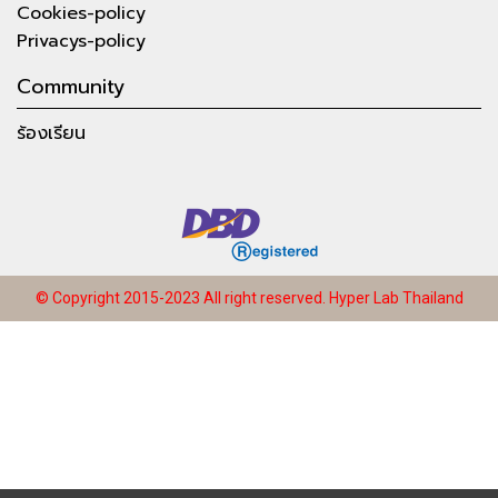
Cookies-policy
Privacys-policy
Community
ร้องเรียน
© Copyright 2015-2023 All right reserved.
Hyper Lab Thailand