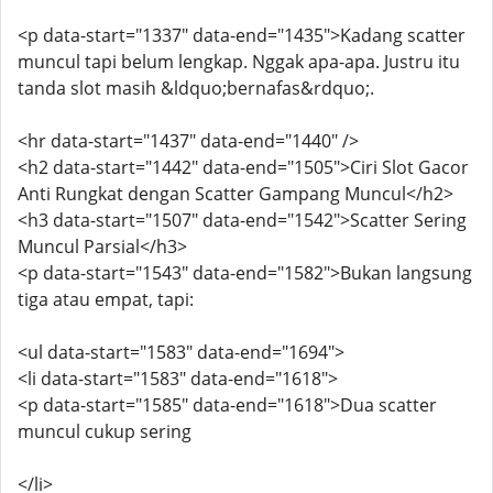
<p data-start="1337" data-end="1435">Kadang scatter
muncul tapi belum lengkap. Nggak apa-apa. Justru itu
tanda slot masih &ldquo;bernafas&rdquo;.
<hr data-start="1437" data-end="1440" />
<h2 data-start="1442" data-end="1505">Ciri Slot Gacor
Anti Rungkat dengan Scatter Gampang Muncul</h2>
<h3 data-start="1507" data-end="1542">Scatter Sering
Muncul Parsial</h3>
<p data-start="1543" data-end="1582">Bukan langsung
tiga atau empat, tapi:
<ul data-start="1583" data-end="1694">
<li data-start="1583" data-end="1618">
<p data-start="1585" data-end="1618">Dua scatter
muncul cukup sering
</li>