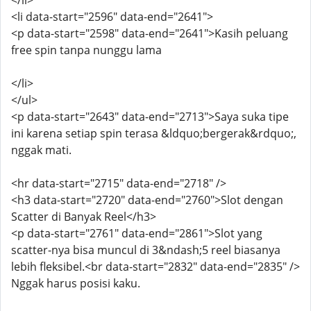
</li>
<li data-start="2596" data-end="2641">
<p data-start="2598" data-end="2641">Kasih peluang
free spin tanpa nunggu lama
</li>
</ul>
<p data-start="2643" data-end="2713">Saya suka tipe
ini karena setiap spin terasa &ldquo;bergerak&rdquo;,
nggak mati.
<hr data-start="2715" data-end="2718" />
<h3 data-start="2720" data-end="2760">Slot dengan
Scatter di Banyak Reel</h3>
<p data-start="2761" data-end="2861">Slot yang
scatter-nya bisa muncul di 3&ndash;5 reel biasanya
lebih fleksibel.<br data-start="2832" data-end="2835" />
Nggak harus posisi kaku.