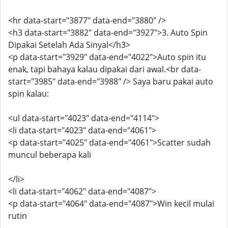
<hr data-start="3877" data-end="3880" />
<h3 data-start="3882" data-end="3927">3. Auto Spin
Dipakai Setelah Ada Sinyal</h3>
<p data-start="3929" data-end="4022">Auto spin itu
enak, tapi bahaya kalau dipakai dari awal.<br data-
start="3985" data-end="3988" /> Saya baru pakai auto
spin kalau:
<ul data-start="4023" data-end="4114">
<li data-start="4023" data-end="4061">
<p data-start="4025" data-end="4061">Scatter sudah
muncul beberapa kali
</li>
<li data-start="4062" data-end="4087">
<p data-start="4064" data-end="4087">Win kecil mulai
rutin