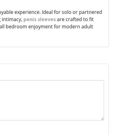
oyable experience. Ideal for solo or partnered
g intimacy,
penis sleeves
are crafted to fit
verall bedroom enjoyment for modern adult