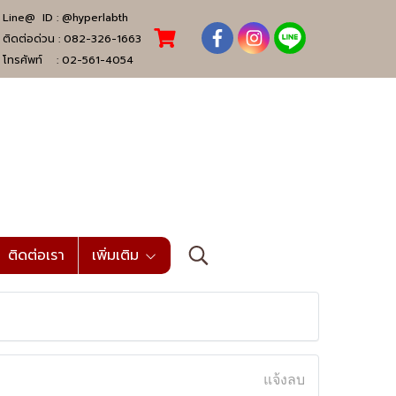
Line@ ID :
@hyperlabth
ติดต่อด่วน :
082-326-1663
โทรศัพท์ :
02-561-4054
ติดต่อเรา
เพิ่มเติม
แจ้งลบ