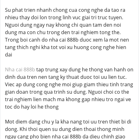
Su phat trien nhanh chong cua cong nghe da tao ra
nhieu thay doi lon trong linh vuc giai tri truc tuyen.
Nguoi dung ngay nay khong chi quan tam den noi
dung ma con chu trong den trai nghiem tong the.
Trong boi canh do nha cai 888b duoc xem la mot nen
tang thich nghi kha tot voi xu huong cong nghe hien
dai
Nha cai 888b
tap trung xay dung he thong van hanh on
dinh dua tren nen tang ky thuat duoc toi uu lien tuc.
Viec ap dung cong nghe moi giup giam thieu tinh trang
gian doan trong qua trinh su dung. Nguoi choi co the
trai nghiem lien mach ma khong gap nhieu tro ngai ve
toc do hay loi he thong
Mot diem dang chu y la kha nang toi uu tren thiet bi di
dong. Khi thoi quen su dung dien thoai thong minh
ngay cang pho bien nha cai 888b da dieu chinh giao