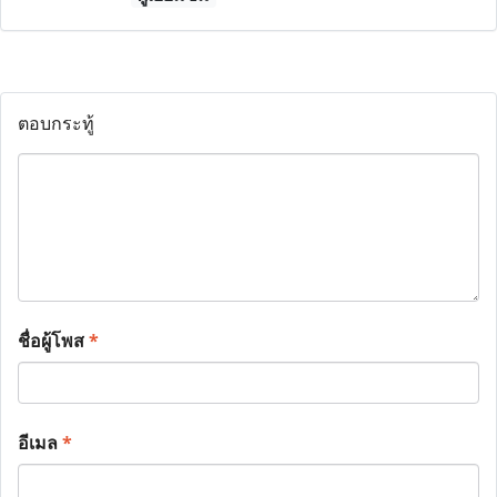
ตอบกระทู้
ชื่อผู้โพส
*
อีเมล
*