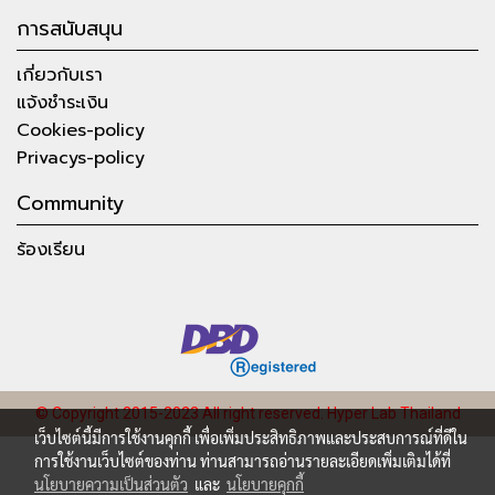
การสนับสนุน
เกี่ยวกับเรา
แจ้งชำระเงิน
Cookies-policy
Privacys-policy
Community
ร้องเรียน
© Copyright 2015-2023 All right reserved.
Hyper Lab Thailand
เว็บไซต์นี้มีการใช้งานคุกกี้ เพื่อเพิ่มประสิทธิภาพและประสบการณ์ที่ดีใน
การใช้งานเว็บไซต์ของท่าน ท่านสามารถอ่านรายละเอียดเพิ่มเติมได้ที่
นโยบายความเป็นส่วนตัว
และ
นโยบายคุกกี้