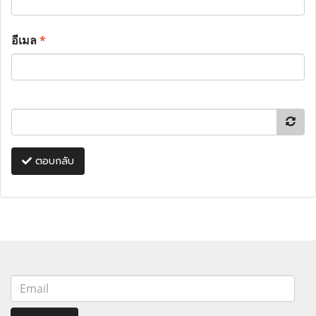
อีเมล
*
ตอบกลับ