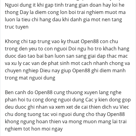
Nguoi dung it khi gap tinh trang gian doan hay loi he
thong Day la diem cong lon boi trai nghiem muot ma
luon la tieu chi hang dau khi danh gia mot nen tang
truc tuyen
Khong chi tap trung vao ky thuat Open88 con chu
trong den yeu to con nguoi Doi ngu ho tro khach hang
duoc dao tao bai ban luon san sang giai dap thac mac
va xu ly cac van de phat sinh mot cach nhanh chong va
chuyen nghiep Dieu nay giup Open88 ghi diem manh
trong mat nguoi dung
Ben canh do Open88 cung thuong xuyen lang nghe
phan hoi tu cong dong nguoi dung Cac y kien dong gop
deu duoc ghi nhan va xem xet de cai thien dich vu Viec
chu dong tuong tac voi nguoi dung cho thay Open88
khong ngung hoan thien va mong muon mang lai trai
nghiem tot hon moi ngay