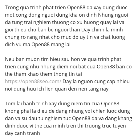
Trong qua trinh phat trien Open88 da xay dung duoc
mot cong dong nguoi dung kha on dinh Nhung nguoi
da tung trai nghiem thuong co xu huong quay lai va
gioi thieu cho ban be nguoi than Day chinh la minh
chung ro rang nhat cho muc do uy tin va chat luong
dich vu ma Open88 mang lai
Neu ban muon tim hieu sau hon ve qua trinh phat
trien cung nhu nhung diem noi bat cua Open88 ban co
the tham khao them thong tin tai
https://open88seo.com/
Day la nguon cung cap nhieu
noi dung huu ich lien quan den nen tang nay
Tom lai hanh trinh xay dung niem tin cua Open88
khong phai la dieu de dang nhung voi chien luoc dung
dan va su dau tu nghiem tuc Open88 da va dang khang
dinh duoc vi the cua minh tren thi truong truc tuyen
day canh tranh