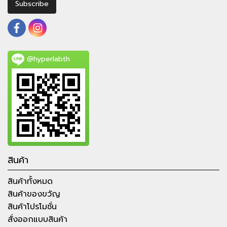
Subscribe
@hyperlabth
สินค้า
สินค้าทั้งหมด
สินค้าของขวัญ
สินค้าโปรโมชั่น
สั่งออกแบบสินค้า