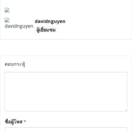
davidnguyen
ผู้เยี่ยมชม
ตอบกระทู้
ชื่อผู้โพส
*