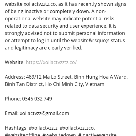
website xoilactvzztz.co, as it has recently shown signs
of being inactive or completely down. A non-
operational website may indicate potential risks
related to data security and user experience. It is
strongly advised not to submit personal information
or attempt to log in until the website&rsquo;s status
and legitimacy are clearly verified.
Website:
https://xoilactvzztz.co/
Address: 489/12 Ma Lo Street, Binh Hung Hoa A Ward,
Binh Tan District, Ho Chi Minh City, Vietnam
Phone: 0346 032 749
Email: xoilactvzz@gmail.com
Hashtags: #xoilactvzztz, #xoilactvzztzco,
#websiteoffline, #websitedown, #inactivewebsite,