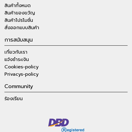
สินค้าทั้งหมด
สินค้าของขวัญ
สินค้าโปรโมชั่น
สั่งออกแบบสินค้า
การสนับสนุน
เกี่ยวกับเรา
แจ้งชำระเงิน
Cookies-policy
Privacys-policy
Community
ร้องเรียน