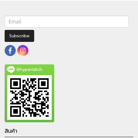
Subscribe
@hyperlabth
สินค้า