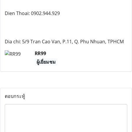
Dien Thoai: 0902.944.929
Dia chi: 5/9 Tran Cao Van, P.11, Q. Phu Nhuan, TPHCM
RR99
ผู้เยี่ยมชม
ตอบกระทู้