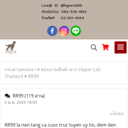
Line@ ID :
@hyperlabth
ติดต่อด่วน :
082-326-1663
โทรศัพท์ :
02-561-4054
กระดานสนทนา
>
สอบถามสินค้าจาก Hyper Lab
Thailand
>
RR99
RR99
(119 อ่าน)
5 ม.ค. 2569 18:05
แจ้งลบ
RR99 la nen tang ca cuoc truc tuyen uy tin, dem den