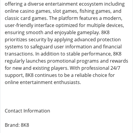
offering a diverse entertainment ecosystem including
online casino games, slot games, fishing games, and
classic card games. The platform features a modern,
user-friendly interface optimized for multiple devices,
ensuring smooth and enjoyable gameplay. 8K8
prioritizes security by applying advanced protection
systems to safeguard user information and financial
transactions. In addition to stable performance, 8K8
regularly launches promotional programs and rewards
for new and existing players. With professional 24/7
support, 8K8 continues to be a reliable choice for
online entertainment enthusiasts.
Contact Information
Brand: 8K8