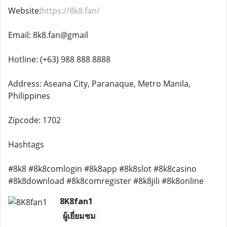
Website:
https://8k8.fan/
Email: 8k8.fan@gmail
Hotline: (+63) 988 888 8888
Address: Aseana City, Paranaque, Metro Manila,
Philippines
Zipcode: 1702
Hashtags
#8k8 #8k8comlogin #8k8app #8k8slot #8k8casino
#8k8download #8k8comregister #8k8jili #8k8online
8K8fan1
ผู้เยี่ยมชม