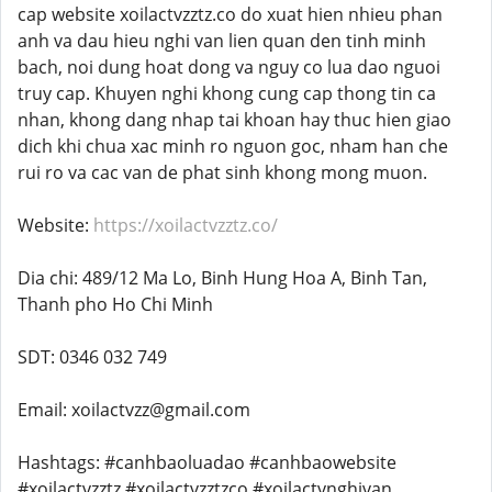
cap website xoilactvzztz.co do xuat hien nhieu phan
anh va dau hieu nghi van lien quan den tinh minh
bach, noi dung hoat dong va nguy co lua dao nguoi
truy cap. Khuyen nghi khong cung cap thong tin ca
nhan, khong dang nhap tai khoan hay thuc hien giao
dich khi chua xac minh ro nguon goc, nham han che
rui ro va cac van de phat sinh khong mong muon.
Website:
https://xoilactvzztz.co/
Dia chi: 489/12 Ma Lo, Binh Hung Hoa A, Binh Tan,
Thanh pho Ho Chi Minh
SDT: 0346 032 749
Email: xoilactvzz@gmail.com
Hashtags: #canhbaoluadao #canhbaowebsite
#xoilactvzztz #xoilactvzztzco #xoilactvnghivan