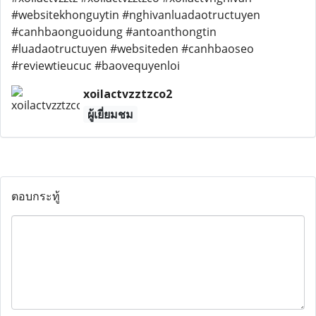
#websitekhonguytin #nghivanluadaotructuyen
#canhbaonguoidung #antoanthongtin
#luadaotructuyen #websiteden #canhbaoseo
#reviewtieucuc #baovequyenloi
xoilactvzztzco2
ผู้เยี่ยมชม
ตอบกระทู้