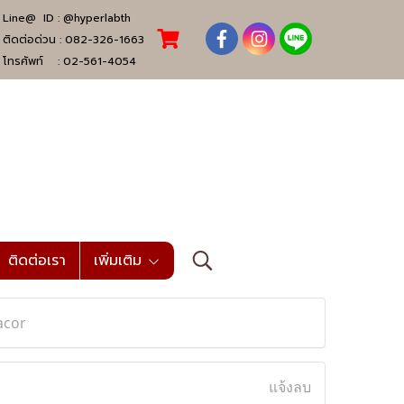
Line@ ID :
@hyperlabth
ติดต่อด่วน :
082-326-1663
โทรศัพท์ :
02-561-4054
ติดต่อเรา
เพิ่มเติม
acor
แจ้งลบ