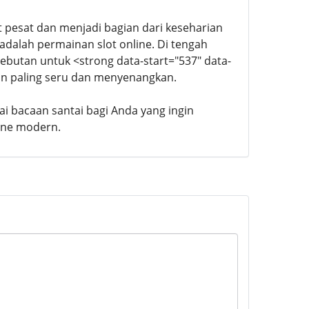
 pesat dan menjadi bagian dari keseharian
 adalah permainan slot online. Di tengah
ebutan untuk <strong data-start="537" data-
ain paling seru dan menyenangkan.
gai bacaan santai bagi Anda yang ingin
line modern.