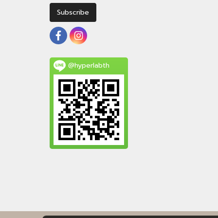
Subscribe
@hyperlabth