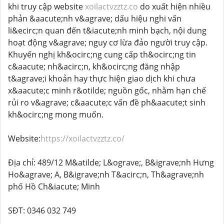
khi truy cập website
xoilactvzztz.co
do xuất hiện nhiều
phản &aacute;nh v&agrave; dấu hiệu nghi vấn
li&ecirc;n quan đến t&iacute;nh minh bạch, nội dung
hoạt động v&agrave; nguy cơ lừa đảo người truy cập.
Khuyến nghị kh&ocirc;ng cung cấp th&ocirc;ng tin
c&aacute; nh&acirc;n, kh&ocirc;ng đăng nhập
t&agrave;i khoản hay thực hiện giao dịch khi chưa
x&aacute;c minh r&otilde; nguồn gốc, nhằm hạn chế
rủi ro v&agrave; c&aacute;c vấn đề ph&aacute;t sinh
kh&ocirc;ng mong muốn.
Website:
https://xoilactvzztz.co/
Địa chỉ: 489/12 M&atilde; L&ograve;, B&igrave;nh Hưng
Ho&agrave; A, B&igrave;nh T&acirc;n, Th&agrave;nh
phố Hồ Ch&iacute; Minh
SĐT: 0346 032 749