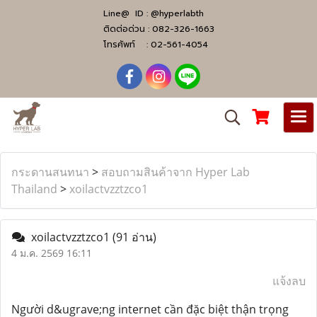
Line@ ID :
@hyperlabth
ติดต่อด่วน :
082-326-1663
โทรศัพท์ :
02-561-4054
กระดานสนทนา
>
สอบถามสินค้าจาก Hyper Lab
Thailand
>
xoilactvzztzco1
xoilactvzztzco1
(91 อ่าน)
4 ม.ค. 2569 16:11
แจ้งลบ
Người d&ugrave;ng internet cần đặc biệt thận trọng