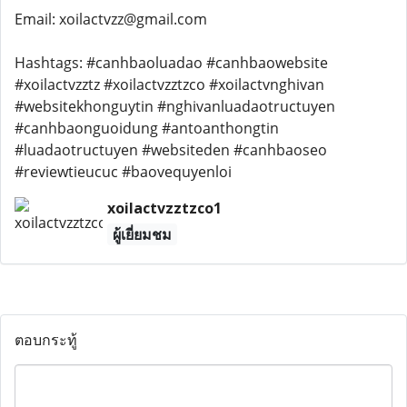
Email: xoilactvzz@gmail.com
Hashtags: #canhbaoluadao #canhbaowebsite
#xoilactvzztz #xoilactvzztzco #xoilactvnghivan
#websitekhonguytin #nghivanluadaotructuyen
#canhbaonguoidung #antoanthongtin
#luadaotructuyen #websiteden #canhbaoseo
#reviewtieucuc #baovequyenloi
xoilactvzztzco1
ผู้เยี่ยมชม
ตอบกระทู้