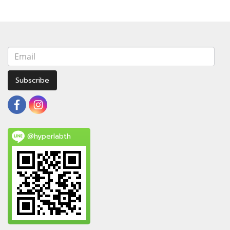
Subscribe
@hyperlabth