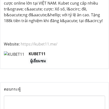
cược online lớn tại VIỆT NAM. Kubet cung cấp nhiều
tr&ograve; c&aacute; cược: Xổ số, l&ocirc; đề,
b&oacute;ng đ&aacute;&hellip; với tỷ lệ ăn cao. Tặng
188k tiền trải nghiệm khi đăng k&yacute; tại đ&acirc;y!
Website:
https://kubet11.me/
KUBET11
ผู้เยี่ยมชม
ตอบกระทู้