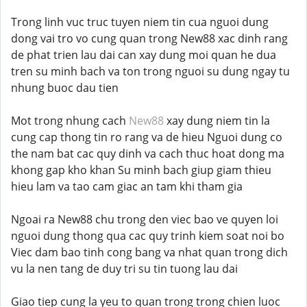
Trong linh vuc truc tuyen niem tin cua nguoi dung
dong vai tro vo cung quan trong New88 xac dinh rang
de phat trien lau dai can xay dung moi quan he dua
tren su minh bach va ton trong nguoi su dung ngay tu
nhung buoc dau tien
Mot trong nhung cach
New88
xay dung niem tin la
cung cap thong tin ro rang va de hieu Nguoi dung co
the nam bat cac quy dinh va cach thuc hoat dong ma
khong gap kho khan Su minh bach giup giam thieu
hieu lam va tao cam giac an tam khi tham gia
Ngoai ra New88 chu trong den viec bao ve quyen loi
nguoi dung thong qua cac quy trinh kiem soat noi bo
Viec dam bao tinh cong bang va nhat quan trong dich
vu la nen tang de duy tri su tin tuong lau dai
Giao tiep cung la yeu to quan trong trong chien luoc