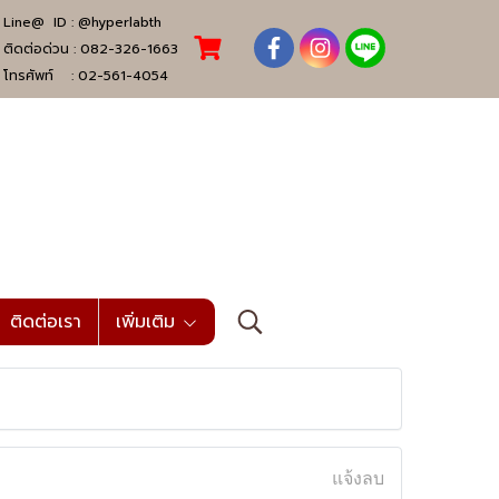
Line@ ID :
@hyperlabth
ติดต่อด่วน :
082-326-1663
โทรศัพท์ :
02-561-4054
ติดต่อเรา
เพิ่มเติม
แจ้งลบ