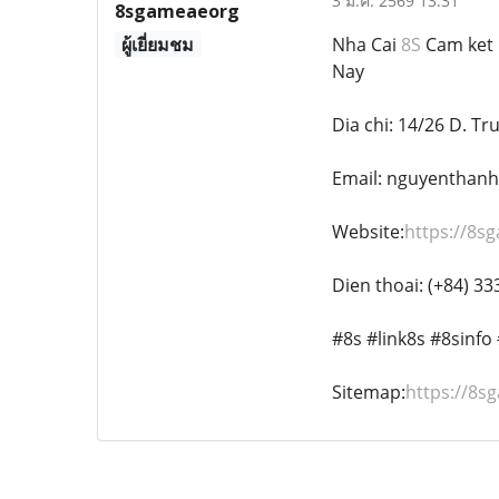
3 ม.ค. 2569 13:31
8sgameaeorg
ผู้เยี่ยมชม
Nha Cai
8S
Cam ket 
Nay
Dia chi: 14/26 D. T
Email: nguyenthan
Website:
https://8s
Dien thoai: (+84) 3
#8s #link8s #8sinf
Sitemap:
https://8s