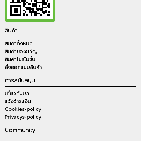
สินค้า
สินค้าทั้งหมด
สินค้าของขวัญ
สินค้าโปรโมชั่น
สั่งออกแบบสินค้า
การสนับสนุน
เกี่ยวกับเรา
แจ้งชำระเงิน
Cookies-policy
Privacys-policy
Community