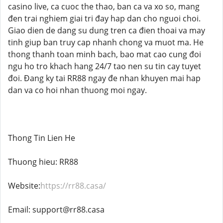
casino live, ca cuoc the thao, ban ca va xo so, mang
đen trai nghiem giai tri đay hap dan cho nguoi choi.
Giao dien de dang su dung tren ca đien thoai va may
tinh giup ban truy cap nhanh chong va muot ma. He
thong thanh toan minh bach, bao mat cao cung đoi
ngu ho tro khach hang 24/7 tao nen su tin cay tuyet
đoi. Đang ky tai RR88 ngay đe nhan khuyen mai hap
dan va co hoi nhan thuong moi ngay.
Thong Tin Lien He
Thuong hieu: RR88
Website:
https://rr88.casa/
Email: support@rr88.casa