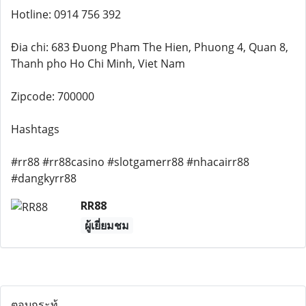
Hotline: 0914 756 392
Đia chi: 683 Đuong Pham The Hien, Phuong 4, Quan 8,
Thanh pho Ho Chi Minh, Viet Nam
Zipcode: 700000
Hashtags
#rr88 #rr88casino #slotgamerr88 #nhacairr88
#dangkyrr88
RR88
ผู้เยี่ยมชม
ตอบกระทู้