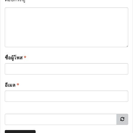
ชื่อผู้โพส
*
อีเมล
*