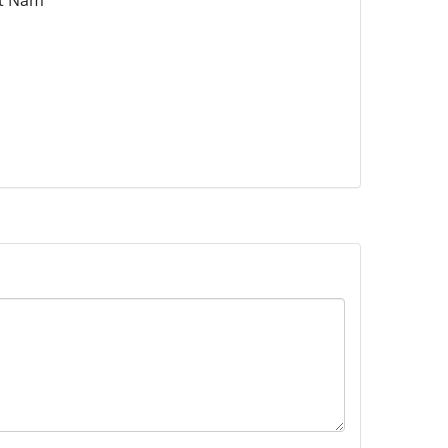
et Nam