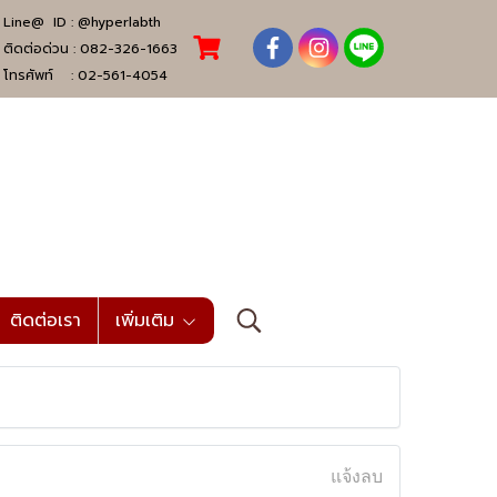
Line@ ID :
@hyperlabth
ติดต่อด่วน :
082-326-1663
โทรศัพท์ :
02-561-4054
ติดต่อเรา
เพิ่มเติม
แจ้งลบ