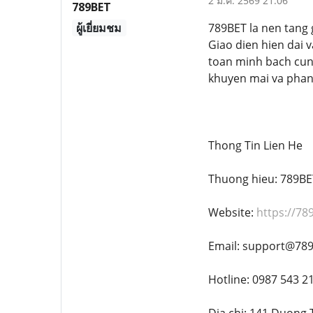
2 ม.ค. 2569 21:06
789BET
ผู้เยี่ยมชม
789BET la nen tang g
Giao dien hien dai 
toan minh bach cung
khuyen mai va phan
Thong Tin Lien He
Thuong hieu: 789BE
Website:
https://78
Email: support@78
Hotline: 0987 543 2