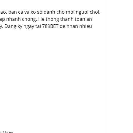
 thao, ban ca va xo so danh cho moi nguoi choi.
y cap nhanh chong. He thong thanh toan an
y. Dang ky ngay tai 789BET de nhan nhieu