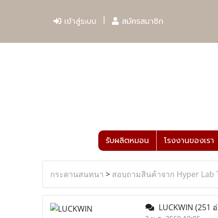
เข้าสู่ระบบ
สมัครสมาชิก
รับผลิตหมอน
โรงงานของเรา
กระดานสนทนา
>
สอบถามสินค้าจาก Hyper Lab 
LUCKWIN
(251 อ