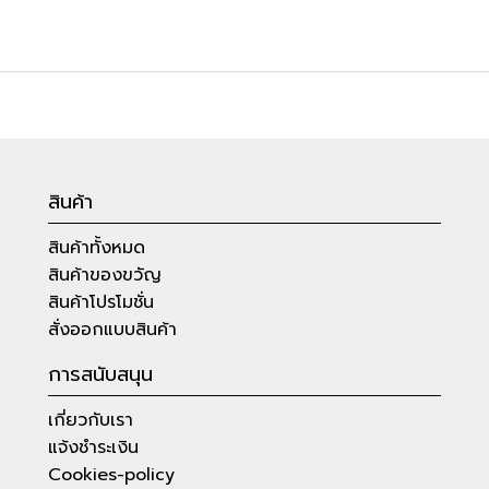
สินค้า
สินค้าทั้งหมด
สินค้าของขวัญ
สินค้าโปรโมชั่น
สั่งออกแบบสินค้า
การสนับสนุน
เกี่ยวกับเรา
แจ้งชำระเงิน
Cookies-policy