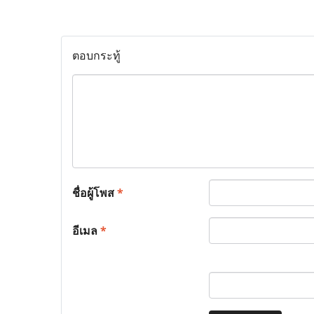
ตอบกระทู้
ชื่อผู้โพส
*
อีเมล
*