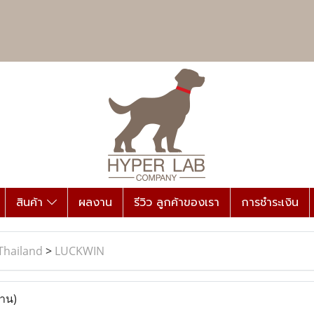
สินค้า
ผลงาน
รีวิว ลูกค้าของเรา
การชำระเงิน
Thailand
>
LUCKWIN
่าน)