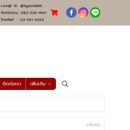
Line@ ID :
@hyperlabth
ติดต่อด่วน :
082-326-1663
โทรศัพท์ :
02-561-4054
ติดต่อเรา
เพิ่มเติม
แจ้งลบ