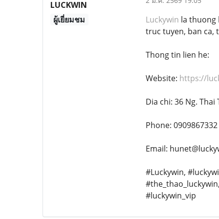
2 ม.ค. 2569 19:05
LUCKWIN
ผู้เยี่ยมชม
Luckywin
la thuong h
truc tuyen, ban ca,
Thong tin lien he:
Website:
https://lu
Dia chi: 36 Ng. Tha
Phone: 0909867332
Email: hunet@luck
#Luckywin, #luckywi
#the_thao_luckywin
#luckywin_vip