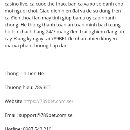
casino live, ca cuoc the thao, ban ca va xo so danh cho
moi nguoi choi. Giao dien hien đai va de su dung tren
ca đien thoai lan may tinh giup ban truy cap nhanh
chong. He thong thanh toan an toan minh bach cung
ho tro khach hang 24/7 mang đen trai nghiem đang tin
cay. Đang ky ngay tai 789BET đe nhan nhieu khuyen
mai va phan thuong hap dan.
Thong Tin Lien He
Thuong hieu: 789BET
Website:
https://789bet.com.se/
Email: support@789bet.com.se
Hotline: 0987 543 210