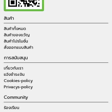
สินค้า
สินค้าทั้งหมด
สินค้าของขวัญ
สินค้าโปรโมชั่น
สั่งออกแบบสินค้า
การสนับสนุน
เกี่ยวกับเรา
แจ้งชำระเงิน
Cookies-policy
Privacys-policy
Community
ร้องเรียน