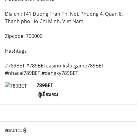
Đia chi: 141 Đuong Tran Thi Noi, Phuong 4, Quan 8,
Thanh pho Ho Chi Minh, Viet Nam
Zipcode: 700000
Hashtags
#789BET #789BETcasino #slotgame789BET
#nhacai789BET #dangky789BET
789BET
ผู้เยี่ยมชม
ตอบกระทู้