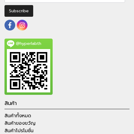
Subscribe
@hyperlabth
สินค้า
สินค้าทั้งหมด
สินค้าของขวัญ
สินค้าโปรโมชั่น