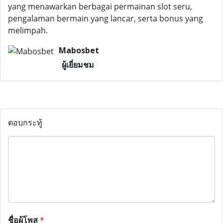
yang menawarkan berbagai permainan slot seru,
pengalaman bermain yang lancar, serta bonus yang
melimpah.
Mabosbet
ผู้เยี่ยมชม
ตอบกระทู้
ชื่อผู้โพส
*