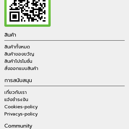
สินค้า
สินค้าทั้งหมด
สินค้าของขวัญ
สินค้าโปรโมชั่น
สั่งออกแบบสินค้า
การสนับสนุน
เกี่ยวกับเรา
แจ้งชำระเงิน
Cookies-policy
Privacys-policy
Community