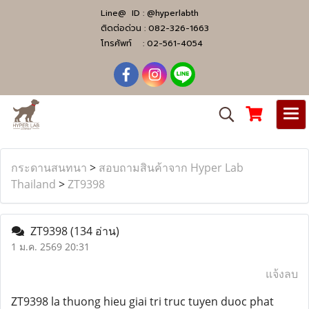
Line@ ID :
@hyperlabth
ติดต่อด่วน :
082-326-1663
โทรศัพท์ :
02-561-4054
กระดานสนทนา
>
สอบถามสินค้าจาก Hyper Lab
Thailand
>
ZT9398
ZT9398
(134 อ่าน)
1 ม.ค. 2569 20:31
แจ้งลบ
ZT9398 la thuong hieu giai tri truc tuyen duoc phat